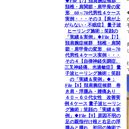
🍀File【7】頚肩腕症候群
頚椎・肩関節・肩甲骨の変
形 60～70代男性４ケース
実例・・・その３【肩が上
がらない・不眠症】
量子波
ヒーリング施術：笑顔の
「実績＆実例」🍀File【7】
頚肩腕症候群 頚椎・肩関
節・肩甲骨の変形 60～70
代男性４ケース実例・・・
その４【自律神経失調症、
三叉神経痛、光過敏症】
量
子波ヒーリング施術：笑顔
の「実績＆実例」🍀：
File【8】頚肩腕症候群 巻
き肩・浮腫み・腰痛あり
４０～６０代女性 改善実
例４ケース
量子波ヒーリン
グ施術：笑顔の「実績＆実
例」🍀File【9】原因不明の
足の親指付け根と右足の浮
腫みと腫れ 初回の施術で