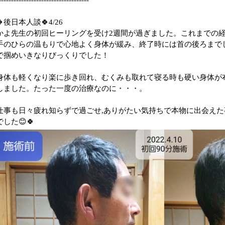
🍀後日本人談🍀4/26
かよ先生の初回ヒーリングを受け2週間が過ぎました。これまでの
手のひらの温もりで心地よく身体が緩み、終了時には首の後ろまで
で掴めいきなりびっくりでした！
身体も軽くなり楽に歩き回れ、むくみも取れて寝る時も硬い身体が
しました。たった一度の治療なのに・・・。
仕事も日々疲れ知らずで過ごせ,ありがたい気持ちで本物に出会え
でした😊🍀