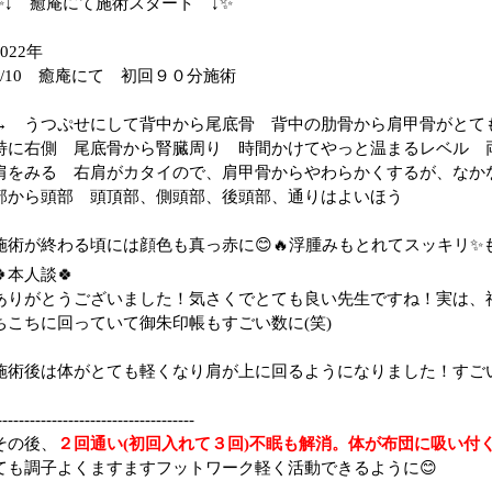
✨↓ 癒庵にて施術スタート ↓✨
2022年
4/10 癒庵にて 初回９０分施術
→ うつぷせにして背中から尾底骨 背中の肋骨から肩甲骨がとて
特に右側 尾底骨から腎臓周り 時間かけてやっと温まるレベル 
肩をみる 右肩がカタイので、肩甲骨からやわらかくするが、なかな
部から頭部 頭頂部、側頭部、後頭部、通りはよいほう
施術が終わる頃には顔色も真っ赤に😊🔥浮腫みもとれてスッキリ✨
🍀本人談🍀
ありがとうございました！気さくでとても良い先生ですね！実は、
ちこちに回っていて御朱印帳もすごい数に(笑)
施術後は体がとても軽くなり肩が上に回るようになりました！すごい
------------------------------------
その後、
２回通い(初回入れて３回)不眠も解消。体が布団に吸い付
ても調子よくますますフットワーク軽く活動できるように😊
------------------------------------