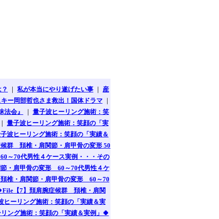
は？
｜
私が本当にやり遂げたい事
｜
産
スキー岡部哲也さま救出！国体ドラマ
｜
昧法会』
｜
量子波ヒーリング施術：笑
｜
量子波ヒーリング施術：笑顔の「実
量子波ヒーリング施術：笑顔の「実績＆
症候群 頚椎・肩関節・肩甲骨の変形 50
60～70代男性４ケース実例・・・その
節・肩甲骨の変形 60～70代男性４ケ
 頚椎・肩関節・肩甲骨の変形 60～70
File【7】頚肩腕症候群 頚椎・肩関
波ヒーリング施術：笑顔の「実績＆実
リング施術：笑顔の「実績＆実例」🍀