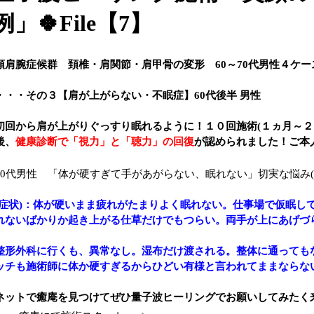
例」🍀File【7】
頚肩腕症候群 頚椎・肩関節・肩甲骨の変形 60～70代男性４ケー
・・・その３【肩が上がらない・不眠症】60代後半 男性
初回から肩が上がりぐっすり眠れるように！１０回施術(１ヵ月～２
後、
健康診断で「視力」と「聴力」の回復
が認められました！ご本人
60代男性 「体が硬すぎて手があがらない、眠れない」切実な悩み(T
(症状)：体が硬いまま疲れがたまりよく眠れない。仕事場で仮眠し
れないばかりか起き上がる仕草だけでもつらい。両手が上にあげづ
整形外科に行くも、異常なし。湿布だけ渡される。整体に通っても
ッチも施術師に体か硬すぎるからひどい有様と言われてままならな
ネットで癒庵を見つけてぜひ量子波ヒーリングでお願いしてみたく