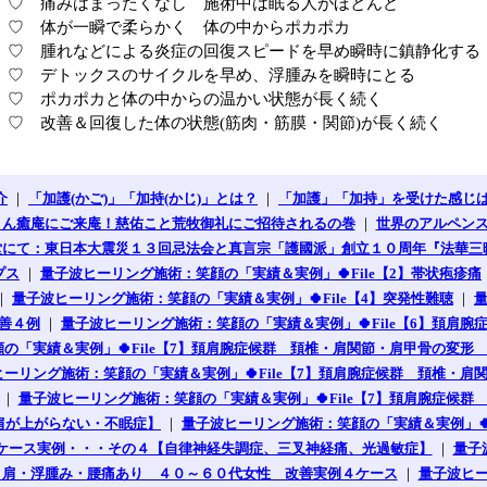
♡ 痛みはまったくなし 施術中は眠る人がほとんど
♡ 体が一瞬で柔らかく 体の中からポカポカ
♡ 腫れなどによる炎症の回復スピードを早め瞬時に鎮静化する
♡ デトックスのサイクルを早め、浮腫みを瞬時にとる
♡ ポカポカと体の中からの温かい状態が長く続く
♡ 改善＆回復した体の状態(筋肉・筋膜・関節)が長く続く
介
｜
「加護(かご)」「加持(かじ)」とは？
｜
「加護」「加持」を受けた感じ
さん癒庵にご来庵！慈佑こと荒牧御礼にご招待されるの巻
｜
世界のアルペン
堂にて：東日本大震災１３回忌法会と真言宗「護國派」創立１０周年『法華三
プス
｜
量子波ヒーリング施術：笑顔の「実績＆実例」🍀File【2】帯状疱疹痛
｜
量子波ヒーリング施術：笑顔の「実績＆実例」🍀File【4】突発性難聴
｜
改善４例
｜
量子波ヒーリング施術：笑顔の「実績＆実例」🍀File【6】頚肩腕
の「実績＆実例」🍀File【7】頚肩腕症候群 頚椎・肩関節・肩甲骨の変形 
ーリング施術：笑顔の「実績＆実例」🍀File【7】頚肩腕症候群 頚椎・肩関
｜
量子波ヒーリング施術：笑顔の「実績＆実例」🍀File【7】頚肩腕症候群
肩が上がらない・不眠症】
｜
量子波ヒーリング施術：笑顔の「実績＆実例」🍀
４ケース実例・・・その４【自律神経失調症、三叉神経痛、光過敏症】
｜
量子
 巻き肩・浮腫み・腰痛あり ４０～６０代女性 改善実例４ケース
｜
量子波ヒー