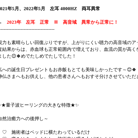
2021年5月、2022年5月 左耳 4000HZ 両耳異常
→
2023年 左耳 正常 ※ 高音域 異常から正常に！
------------------------------------
視力も素晴らしい回復ぶりですが、上がりにくい聴力の高音域のア
査結果からは、赤血球も正常範囲内で増えており、血流の質が高く
ました😊🍀めでたしめでたしでした！
私への誕生日プレゼントもお赤飯もとても美味しかったです～😊🍀
神仏さまへもお供えし、他の患者さんへもおすそ分けさせていただき
✨★量子波ヒーリングの大きな特徴★✨
自然治癒力への後押し～
♡ 施術者はベッドに横たわっているだけ