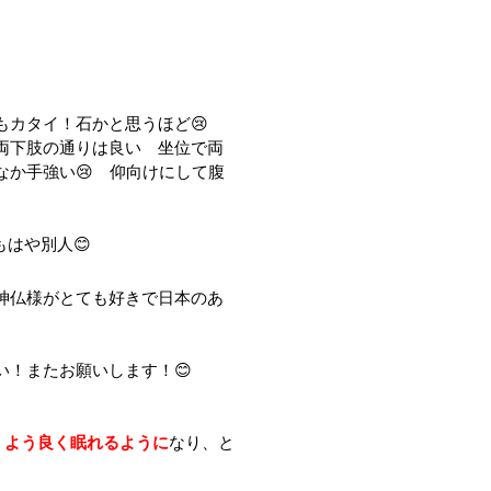
もカタイ！石かと思うほど😢
両下肢の通りは良い 坐位で両
か手強い😢 仰向けにして腹
もはや別人😊
神仏様がとても好きで日本のあ
！またお願いします！😊
くよう良く眠れるように
なり、と