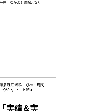
平井 なかよし医院となり
7】頚肩腕症候群 頚椎・肩関
が上がらない・不眠症】
「実績＆実