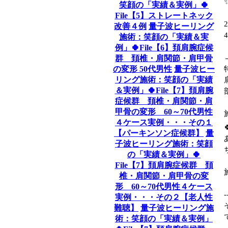
笑顔の「実績＆実例」🍀
File【5】ストレートネック
改善４例
量子波ヒーリング
施術：笑顔の「実績＆実
例」🍀File【6】頚肩腕症候
群 頚椎・肩関節・肩甲骨
の変形 50代男性
量子波ヒー
リング施術：笑顔の「実績
＆実例」🍀File【7】頚肩腕
症候群 頚椎・肩関節・肩
甲骨の変形 60～70代男性
４ケース実例・・・その１
【パーキンソン症候群】
量
子波ヒーリング施術：笑顔
の「実績＆実例」🍀
File【7】頚肩腕症候群 頚
椎・肩関節・肩甲骨の変
形 60～70代男性４ケース
-
実例・・・その２【老人性
難聴】
量子波ヒーリング施
術：笑顔の「実績＆実例」
-