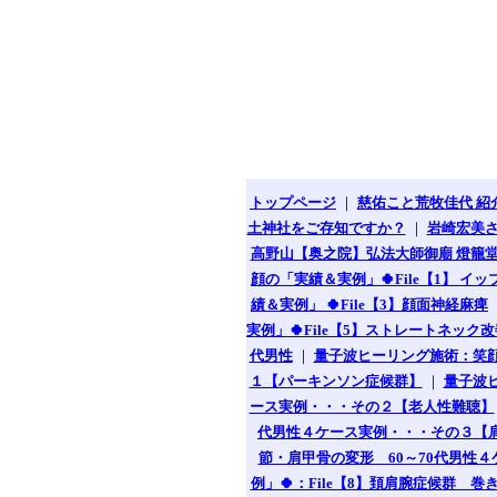
トップページ
｜
慈佑こと荒牧佳代 紹
土神社をご存知ですか？
｜
岩崎宏美
高野山【奥之院】弘法大師御廟 燈籠
顔の「実績＆実例」🍀File【1】 イッ
績＆実例」 🍀File【3】顔面神経麻痺
実例」🍀File【5】ストレートネック
代男性
｜
量子波ヒーリング施術：笑顔
１【パーキンソン症候群】
｜
量子波ヒ
ース実例・・・その２【老人性難聴】
代男性４ケース実例・・・その３【
節・肩甲骨の変形 60～70代男性
例」🍀：File【8】頚肩腕症候群