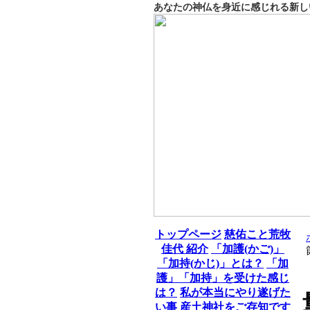
あなたの神仏を身近に感じれる新し
トップページ
慈佑こと荒牧
佳代 紹介
「加護(かご)」
「加持(かじ)」とは？
「加
護」「加持」を受けた感じ
は？
私が本当にやり遂げた
い事
産土神社をご存知です