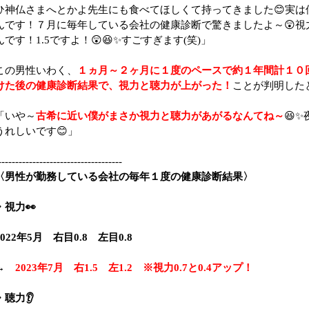
ひ神仏さまへとかよ先生にも食べてほしくて持ってきました😊実は
んです！７月に毎年している会社の健康診断で驚きましたよ～😲視
んです！1.5ですよ！😲😆✨すごすぎます(笑)」
この男性いわく、
１ヵ月～２ヶ月に１度のペースで約１年間計１０
けた後の健康診断結果で、視力と聴力が上がった！
ことが判明した
「いや～
古希に近い僕がまさか視力と聴力があがるなんてね～
😆
うれしいです😊」
------------------------------------
〈男性が勤務している会社の毎年１度の健康診断結果〉
・視力👀
2022年5月 右目0.8 左目0.8
→
2023年7月 右1.5 左1.2 ※視力0.7と0.4アップ！
・聴力👂