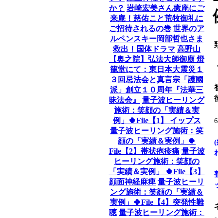
か？
岩崎宏美さん癒庵にご
来庵！慈佑こと荒牧御礼に
ご招待されるの巻
世界のア
ルペンスキー岡部哲也さま
救出！国体ドラマ
高野山
【奥之院】弘法大師御廟 燈
籠堂にて：東日本大震災１
３回忌法会と真言宗「護國
派」創立１０周年『法華三
昧法会』
量子波ヒーリング
施術：笑顔の「実績＆実
例」🍀File【1】 イップス
量子波ヒーリング施術：笑
顔の「実績＆実例」🍀
File【2】帯状疱疹痛
量子波
ヒーリング施術：笑顔の
「実績＆実例」 🍀File【3】
顔面神経麻痺
量子波ヒーリ
ング施術：笑顔の「実績＆
実例」🍀File【4】突発性難
聴
量子波ヒーリング施術：