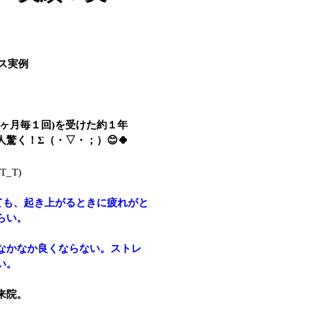
ス実例
ヶ月毎１回)を受けた約１年
驚く！Σ（・▽・；）😊🍀
_T)
ても、起き上がるときに疲れがと
らい。
なかなか良くならない。ストレ
い。
来院。