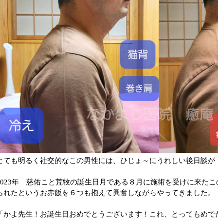
とても明るく社交的なこの男性には、ひじょ～にうれしい後日談が・・
2023年 慈佑こと荒牧の誕生日月である８月に施術を受けに来た
られたというお赤飯を６つも抱えて興奮しながらやってきました。
「かよ先生！お誕生日おめでとうございます！これ、とってもめで