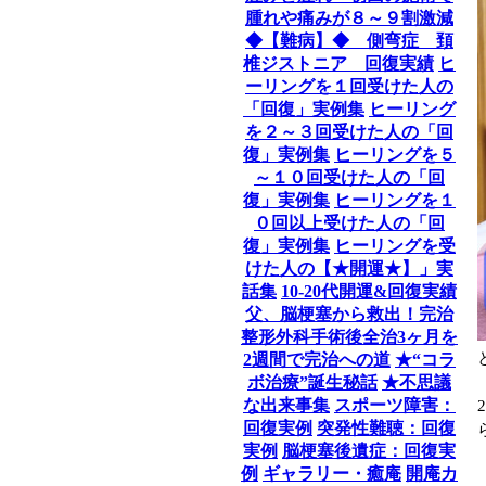
腫れや痛みが８～９割激減
◆【難病】◆ 側弯症 頚
椎ジストニア 回復実績
ヒ
ーリングを１回受けた人の
「回復」実例集
ヒーリング
を２～３回受けた人の「回
復」実例集
ヒーリングを５
～１０回受けた人の「回
復」実例集
ヒーリングを１
０回以上受けた人の「回
復」実例集
ヒーリングを受
けた人の【★開運★】」実
話集
10-20代開運&回復実績
父、脳梗塞から救出！完治
整形外科手術後全治3ヶ月を
2週間で完治への道
★“コラ
ボ治療”誕生秘話
★不思議
な出来事集
スポーツ障害：
回復実例
突発性難聴：回復
実例
脳梗塞後遺症：回復実
例
ギャラリー・癒庵
開庵カ