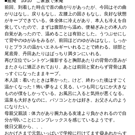
■癒庵 10/10 ご家族で来庵
前回、到着した時点で首の曲がりがあったが、今回はその曲
がりはなし。戻りもなし。左腰上の固さもなし。良好な状態
がキープできている。体全体に冷えがあり、本人も冷えを自
覚していたので、まずは腹部から温め。便秘ぎみとの本人の
自覚があったので、温めることは有効とした。うつぶせにし
て背中のゆがみをみるが、前回ほどのゆがみはなし。しっか
りとプラスの温かいエネルギーいれることで終わる。頭部と
尾底骨、丹田あたりはばっちり満タンにいれる。
再び立位でレントゲン撮影すると胸部あたりの背骨の歪みが
またさらに矯正されており、あとは前回と変わらず背骨は真
っすぐになったままキープ。
本人談：着いたときは寒かった。けど、終わった後はすごく
温かくなった！怖い夢をよく見る。いつも同じなにか大きな
ものが僕をしかっている。お風呂に入ると気持が悪くなる。
温泉も大好きなのに。パソコンとかは好き。お父さんのよう
になりたい。
母親父親談：体力があり腕力ある友達より負かされるので自
分が弱いことにコンプレックスを感じているようです。
後日父親から、、、
おかげさまで元気いっぱいで学校に行けてます😄あれからす