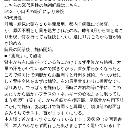
こちらの50代男性の施術経緯はこちら。
5/13 小口氏の紹介により来院
50代男性
肝臓・糖尿の薬を１０年間服用。都内Ｔ病院にて検査、、、
が、原因不明とし薬を処方されたのみ。昨年8月から首と肩こ
り出現、何を行っても軽快しない。遂に11月ごろから首が傾
き始める。
院長の問診後、施術開始。
■「癒庵」にて施術
背中から左に曲がっている首にかけてまず坐位から施術。大
量の汗をかいているので拭きながら。首が柔らかくなったと
ころで仰向けで胸腺からお腹周りと丹田を施術。うつぶせに
して背中全体をまずは触診。右の肩甲骨まわりに極度なでっ
ぱりあり。でっぱりを施術し、瞬時に左右均等に平に。この
あたりから温かいプラスのエネルギーの心地よさに眠ってし
まう😪😴（笑）そこから首筋から後頭部、尾底骨から両下肢
にかけて施術。あおむけで首周りと耳周り、頭頂部の顔面は
さみうちでラスト。首がまっすぐになる。
本人談：首がまっすぐになっている！！！😲😲😲（※写真参
照 本人のみならず同行した奥さまもすごく驚いている）半