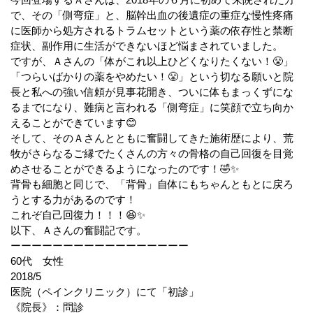
で、その「側弯症」と、脳幹出血の後遺症の重症な慢性疼痛
に医師から処方されるトラムセットという薬の依存性と禁断
症状、副作用に生活ができないほど悩まされていました。
ですが、Ａさんの「体がこれ以上ひどくなりたくない！😤」
「つらいばかりの薬をやめたい！😤」という切なる願いと院
長と私への強い信頼が見事花開き、ついに体もまっくずにな
るまでになり、難病と言われる「側弯症」に笑顔で立ち向か
えることができています😊
そして、そのＡさんとともに奮闘してきた施術歴により、荒
牧がさらなるご縁でたくさんの方々の骨格の自己回復を目覚
めさせることができるようになったのです！🤣✨
背骨も細胞と同じで、「背骨」自体にもちゃんともとに戻ろ
うとする力があるのです！
これぞ自己回復力！！！😆✨
以下、Ａさんの奮闘記です。
ーーーーーーーーーーーーーーーーー
60代 女性
2018/5
医院（ペインクリニック）にて「初診」
《院長》：問診