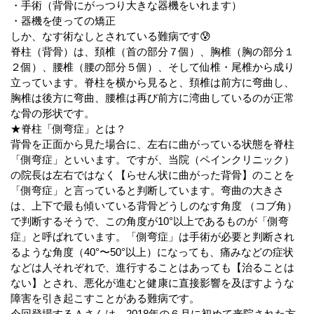
・手術（背骨にがっつり大きな器機をいれます）
・器機を使っての矯正
しか、なす術なしとされている難病です😰
脊柱（背骨）は、頚椎（首の部分７個）、胸椎（胸の部分１
２個）、腰椎（腰の部分５個）、そして仙椎・尾椎から成り
立っています。脊柱を横から見ると、頚椎は前方に弯曲し、
胸椎は後方に弯曲、腰椎は再び前方に湾曲しているのが正常
な骨の形状です。
★脊柱「側弯症」とは？
背骨を正面から見た場合に、左右に曲がっている状態を脊柱
「側弯症」といいます。ですが、当院（ペインクリニック）
の院長は左右ではなく【らせん状に曲がった背骨】のことを
「側弯症」と言っていると判断しています。弯曲の大きさ
は、上下で最も傾いている背骨どうしのなす角度 （コブ角）
で判断するそうで、この角度が10°以上であるものが「側弯
症」と呼ばれています。「側弯症」は手術が必要と判断され
るような角度（40°〜50°以上）になっても、痛みなどの症状
などは人それぞれで、進行することはあっても【治ることは
ない】とされ、悪化が進むと健康に直接影響を及ぼすような
障害を引き起こすことがある難病です。
今回登場するＡさんは、2018年の６月に初めて来院された方