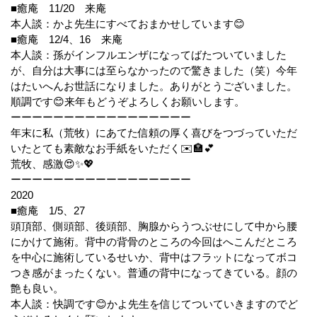
■癒庵 11/20 来庵
本人談：かよ先生にすべておまかせしています😊
■癒庵 12/4、16 来庵
本人談：孫がインフルエンザになってばたついていました
が、自分は大事には至らなかったので驚きました（笑）今年
はたいへんお世話になりました。ありがとうございました。
順調です😊来年もどうぞよろしくお願いします。
ーーーーーーーーーーーーーーーーー
年末に私（荒牧）にあてた信頼の厚く喜びをつづっていただ
いたとても素敵なお手紙をいただく✉️🏣💕
荒牧、感激😍✨💖
ーーーーーーーーーーーーーーーーー
2020
■癒庵 1/5、27
頭頂部、側頭部、後頭部、胸腺からうつぶせにして中から腰
にかけて施術。背中の背骨のところの今回はへこんだところ
を中心に施術しているせいか、背中はフラットになってボコ
つき感がまったくない。普通の背中になってきている。顔の
艶も良い。
本人談：快調です😊かよ先生を信じてついていきますのでど