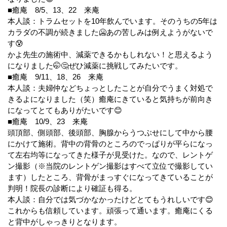
■癒庵 8/5、13、22 来庵
本人談：トラムセットを10年飲んでいます。そのうちの5年は
カラダの不調が続きました🥶あの苦しみは例えようがないで
す😰
かよ先生の施術中、減薬できるかもしれない！と思えるよう
になりました🤭🤔ぜひ減薬に挑戦してみたいです。
■癒庵 9/11、18、26 来庵
本人談：夫婦仲などちょっとしたことが自分でうまく対処で
きるよになりました（笑）癒庵にきていると気持ちが前向き
になってとてもありがたいです😊
■癒庵 10/9、23 来庵
頭頂部、側頭部、後頭部、胸腺からうつぶせにして中から腰
にかけて施術。背中の背骨のところのでっぱりが平らになっ
て左右均等になってきた様子が見受けた。なので、レントゲ
ン撮影（※当院のレントゲン撮影はすべて立位で撮影してい
ます）したところ、背骨がまっすぐになってきていることが
判明！院長の診断により確証も得る。
本人談：自分では気づかなかったけどとてもうれしいです😊
これからも信頼しています。頑張って通います。癒庵にくる
と背中がしゃっきりとなります。