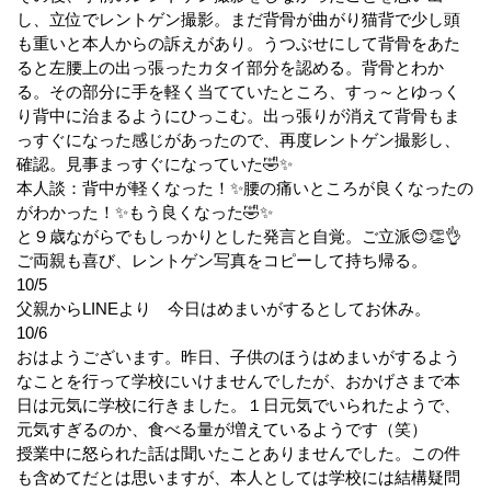
し、立位でレントゲン撮影。まだ背骨が曲がり猫背で少し頭
も重いと本人からの訴えがあり。うつぶせにして背骨をあた
ると左腰上の出っ張ったカタイ部分を認める。背骨とわか
る。その部分に手を軽く当てていたところ、すっ～とゆっく
り背中に治まるようにひっこむ。出っ張りが消えて背骨もま
っすぐになった感じがあったので、再度レントゲン撮影し、
確認。見事まっすぐになっていた🤣✨
本人談：背中が軽くなった！✨腰の痛いところが良くなったの
がわかった！✨もう良くなった🤣✨
と９歳ながらでもしっかりとした発言と自覚。ご立派😊👏👌
ご両親も喜び、レントゲン写真をコピーして持ち帰る。
10/5
父親からLINEより 今日はめまいがするとしてお休み。
10/6
おはようございます。昨日、子供のほうはめまいがするよう
なことを行って学校にいけませんでしたが、おかげさまで本
日は元気に学校に行きました。１日元気でいられたようで、
元気すぎるのか、食べる量が増えているようです（笑）
授業中に怒られた話は聞いたことありませんでした。この件
も含めてだとは思いますが、本人としては学校には結構疑問