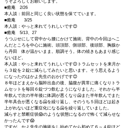
うぞよろしくお願いします。
■癒庵 2/26
本人談：前回と同じく良い状態を保てています。
■癒庵 3/25
本人談：やっと来れてうれしいです😊
■癒庵 5/13、27
うつぶせにして背中から腰にかけて施術。背中の今回はへこ
んだところを中心に施術。頭頂部、側頭部、後頭部、胸腺か
ら丹田 体が温かいまま。順調そう。体の傾きもあまり感じ
ないほど。
本人談：やっと来れてうれしいです😊トラムセットを来月か
ら３錠を２錠に減らしてみたいと思います。そう思えるよう
になったのはかよ先生のおかげです😊
８年ほどまえから脳幹出血の後、脇腹が異常に痛くなりトラ
ムセットを毎回６錠づつ飲むようになりました。それから半
年飲んで次の半年後に体調が悪くなり🥶また半年飲んでまた
半年具合が悪くなる🥶を繰り返し、そのうち５回ほどは起き
上がれないほど重症化になる🥶を繰り返していました。
減らすと禁断症状😱のような状態になるので怖くて減らせな
かったんです😱
ですが、かよ先生の施術をし始めてから初めて６～４錠ほど