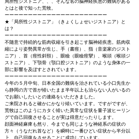
局所性ジストニア、、、そんな名の脳神経疾患の難病がある
とはと後で知った荒牧。
ーーーーーーーーーーーーーーーーーーーーーー
★「局所性ジストニア」（きょくしょせいジストニア）と
は？
ーーーーーーーーーーーーーーーーーーーーーー
不随意で持続的な筋肉収縮を引き起こす脳神経疾患。筋肉収
縮により姿勢異常が生じ、手（書痙）、指（音楽家のジスト
ニア）、首（痙性斜頸）、眼瞼（眼瞼痙攣）、喉頭（喉頭ジ
ストニア）、下顎骨（顎口腔ジストニア）のような身体の一
部に影響を及ぼすとされています。
ーーーーーーーーーーーーーーーーーーーーーー
今年の５月中旬、日本全国の難病を治されている小口先生か
ら静岡の方で首が傾いたまま半年以上も治らない人がいるの
でお願いしたいとの連絡をいただきました。
ご来院されると確かにかなり傾いています。ですがですが、
荒牧はこのようにカタく傾いた異常な症状を量子波ヒーリン
グで自己回復させることが実は得意だったりします。
顔面神経麻痺も然り、今までも同じような神経系の症状の
方々（うなだれ首など）を瞬時に一番ひどい症状から半分以
上、自己回復をさせることに成功しています。