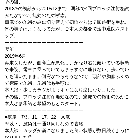
その後、
2018/5の初診から2018/12まで 再診で4回ブロック注射を試
みたがすべて無効のため断念。
癒庵での施術のみに切り替えて初診からは７回施術を重ね、
体の調子はよくなってたが、ご本人の都合で途中通院をスト
ップ。
ーーーーーーーーーーーーーーーーー
翌年
2019年6月
再来院したが、側弯症が悪化し、かなり右に傾いている状態
で来院。電車に乗っていてもまっすぐに座れない。歩いてい
ても傾いたまま。側弯がつらそうなので、頭部や胸腺ふくめ
て癒庵で施術。施術代も半額に。
本人談：少しカラダがまっすぐになり楽になりました。
その後、ブロック注射が無効なので、癒庵での施術のみがご
本人さま承諾と希望のもとスタート。
ーーーーーーーーーーーーーーーーー
■癒庵 7/3、11、17、22 来庵
※以下、施術は一通り同じなので省略
本人談：カラダが楽になりました良い状態が数日続くように
なりました😊