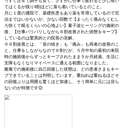
っすぐ正常で調子も良く、さすがに仕事で疲れると少し傾い
てはくるが残り4割ほどに落ち着いているとのこと。
月に１度の通院で、基礎疾患もあり薬を常用しているので完
治まではいかないが、少ない回数で【まったく痛みなくむし
ろ快くて眠るくらいの心地よい】量子波ヒーリングの施術の
後、【仕事バリバリしながら６割改善された状態をキープ】
しているのは驚異的との院長の見解。
※６割改善とは、「首の傾き」も「痛み」も両者の改善のこ
と。仕事をしながらなので６割だが、５月中旬の最初の来院
時の施術後からずっとキープされたまま５か月経過。生活に
支障もなくなりマイペースに通える範囲になりました。
癒庵での施術後に自己回復した状態は、どの患者さまもキー
プできていることは判明しています。重ねれば重ねるほどそ
の回復ぶりは周囲も驚くほど加速し、そう簡単に元には戻ら
ないのが特徴です😊