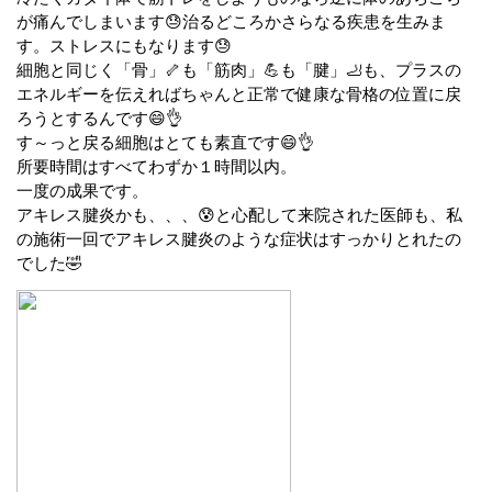
が痛んでしまいます😓治るどころかさらなる疾患を生みま
す。ストレスにもなります😓
細胞と同じく「骨」🦴も「筋肉」💪も「腱」🦶も、プラスの
エネルギーを伝えればちゃんと正常で健康な骨格の位置に戻
ろうとするんです😄👌
す～っと戻る細胞はとても素直です😄👌
所要時間はすべてわずか１時間以内。
一度の成果です。
アキレス腱炎かも、、、😰と心配して来院された医師も、私
の施術一回でアキレス腱炎のような症状はすっかりとれたの
でした🤣