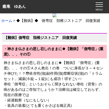
癒庵 ゆあん
MENU
ホーム
◆【難病】◆ 側弯症 頚椎ジストニア 回復実績
【難病】側弯症 頚椎ジストニア 回復実績
・神さま仏さまの思し召しのままに🍀【難病】「側弯症」(重
度)、、、その①
神さま仏さまの思し召しのままに🍀【難病】「側弯症」(重
度)、、、その①Ａさん救出！の巻 ついに身長が３～４セン
チ伸びた！？😳依存性(強)副作用(強)禁断症状(強)の「トラム
セット」減薬(６錠→１錠)にも成功！🤣すごい✨
脊柱「側弯症」というおそらく聞きなれない脊柱（背骨）の
病があるのはご存知でしょうか？治療法は確立しておらず、
現在の医療では
・経過観察（なにもしない）
・装具の装着(とても重くかさばる矯正具)