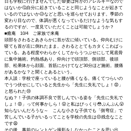
日も学校に行けませんでした😨妻は何かのアレルギーなので
はないか🤔自分に起きていることと同じようなことが起きて
いるのではないか😥などと思いを巡らせております。季節の
変わり目なので、体調が悪くなっているだけなような気もす
るのですが、一度見ていただくことは可能でしょうか？
■癒庵 10/4 ご家族で来庵
頭部をさわるとあきらかに首が左に傾いている。仰向むけに
寝ても首が左に倒れたまま。さわるととてもカタくこわばっ
ている。ある程度やわらかくしてからうつぶせにして尾底骨
に集中施術。灼熱感あり。仰向けで頭頂部、側頭部、後頭
部、松果体から顔面、首筋にかけてなど30分ほど施術。腰痛
があるかな？と聞くとあるという。
本人談：学校で座っていると腰が痛くなる。痛くてつらいの
でうつ伏せにしていると先生から「先生に失礼でしょ！😡」
と怒られた😢
なぬ？！子供の体調不良で苦しんでいる姿を「先生に失礼で
しょ！😡」って何事かしら！😲と私はびっくり😳ぷんぷん😤
知らないんだろうな～ こんな小さな子供でも「側弯症」で
苦しんでいる子がいるってことを学校の先生は😔残念なこと
です😩
その後、事前のレントゲン撮影をしなかったことを思い出