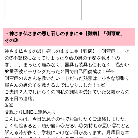
・神さま仏さまの思し召しのままに🍀【難病】「側弯症」
その➂
神さま仏さまの思し召しのままに🍀【難病】「側弯症」 そ
の➂不登校になってしまった９歳の男の子😰を救え！の
巻、、、まったく痛みなく、器具も装具も使わなく、温かい
💖量子波ヒーリングたった２回で自己回復成功！🤣✨
側弯症のＡさんを救いたい一心だった熱意は、小さな頑張り
屋さんの男の子を救えるまでになりました！✨😍
ご夫婦２人でしばらくの間私の施術を受けていた父親からの
ある日の連絡。
9/30
父親よりLINEに連絡あり
こんにちは。今日は息子の件でお話したくご連絡しました。
よく朝起きると、頭が痛い😥だるい😥気持ちが悪い🥵などと
訴える時が多く、学校にいけない日があります。月曜日も本