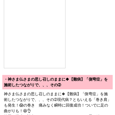
・神さま仏さまの思し召しのままに🍀【難病】「側弯症」を
施術したつながりで、、、その➁
神さま仏さまの思し召しのままに🍀【難病】「側弯症」を施
術したつながりで、、、その➁現代病？ともいえる「巻き肩」
も発生！😱の巻き 痛みなく瞬時に回復成功！ついでに足の
曲がりも！😆👌