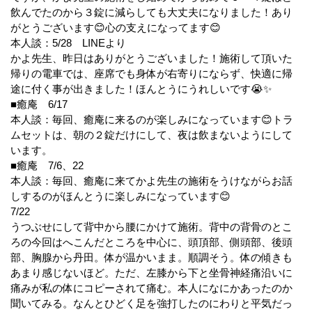
飲んでたのから３錠に減らしても大丈夫になりました！あり
がとうございます😊心の支えになってます😊
本人談：5/28 LINEより
かよ先生、昨日はありがとうございました！施術して頂いた
帰りの電車では、座席でも身体が右寄りにならず、快適に帰
途に付く事が出きました！ほんとうにうれしいです😭✨
■癒庵 6/17
本人談：毎回、癒庵に来るのが楽しみになっています😊トラ
ムセットは、朝の２錠だけにして、夜は飲まないようにして
います。
■癒庵 7/6、22
本人談：毎回、癒庵に来てかよ先生の施術をうけながらお話
しするのがほんとうに楽しみになっています😊
7/22
うつぶせにして背中から腰にかけて施術。背中の背骨のとこ
ろの今回はへこんだところを中心に、頭頂部、側頭部、後頭
部、胸腺から丹田。体が温かいまま。順調そう。体の傾きも
あまり感じないほど。ただ、左膝から下と坐骨神経痛沿いに
痛みが私の体にコピーされて痛む。本人になにかあったのか
聞いてみる。なんとひどく足を強打したのにわりと平気だっ