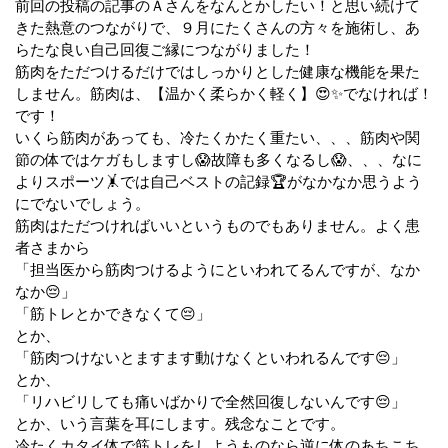
前回の投稿の記事のＡさんをなんとかしたい！と思い続けて
きた熱意のつながりで、９月にたくさんの方々を施術し、あ
らたな良い自己回復ご縁につながりました！
筋肉をただつけるだけではしっかりとした健康な機能を果た
しません。筋肉は、【温かく柔らかく軽く】😍✨でなければ！
です！
いくら筋肉があっても、冷たくかたく重たい、、、筋肉や関
節の体ではケガもしますし😱故障も多くなるし😱、、、なに
よりスポーツ🤸では自己ベストの記録🏆がなかなか思うよう
にでないでしょう。
筋肉はただつければいいというものでもありません。よく患
者さまから
「担当医から筋肉つけるようにといわれてるんですが、なか
なか😔」
「筋トレとかできなくて😔」
とか、
「筋肉つけないとますます動けなくといわれるんです😔」
とか、
「リハビリしても痛いばかりで全然回復しないんです😔」
とか、いう言葉を耳にします。残念なことです。
冷たくカタイ体で筋トレをしようものなら逆に体のあちこち