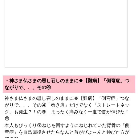
・神さま仏さまの思し召しのままに🍀【難病】「側弯症」つ
ながりで、、、その④
神さま仏さまの思し召しのままに🍀【難病】「側弯症」つな
がりで、、、その④「巻き肩」だけでなく「ストレートネッ
ク」も発生？！の巻 まったく痛みなく一度で首が伸びた！
😳
本人もびっくり😲ねじを回すようにねじれていた背骨の「側
弯症」を自己回復させたらなんと首がびよ～んと伸びた方が