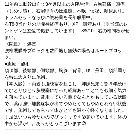
11年前に脳幹出血で3ケ月以上の入院生活。右胸部痛、頭痛
（しめつ感）、右肩甲骨の圧迫感。不眠、便秘、頻尿あり。
トラムセットならびに便秘薬を長年服用中。
右T8-9当たりの肋間神経痛あり。XP 側弯あり（※当院のレ
ントゲンは立位で撮影しています） 8/9/10 右の椎間板がせ
まい。
《院長》：処置
腰椎硬膜外ブロックを数回施し無効の場合はルートブロッ
ク。
■癒庵 施術
頭頂部、後頭部、側頭部、胸腺、背骨、腰 丹田、頭部周り
を特に念入りに施術。
【本人談】：両親も脳梗塞を起こし、姉妹兄弟も皆３年続け
てひとりひとり脳梗塞になった経緯あってとても心細く気力
も落ちています。常用している薬でなんとかもっている状態
で、薬は強い離脱症状が出てやめたくてもやめられない状態
です。施術してもらって体がとても温かく軽くなりました。
手足はいつも冷たいのでびっくりです😲驚いています。体の
中から温かい。ありがとうございます😊
ーーーーーーーーーーーーーーーーー