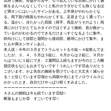
気持で施術。骨盤から背中、引っ込んでいる左側にかけて施
術をまんべんなくしていくと私のカラダがとても熱くなるほ
ど満タンにはいったサインがある。上半身がやわらかくな
る。両下肢の側面もやわらかくする。足首までよく通ってい
る。温かい。冷たかった四肢（両手、両足がうそのよう）両
肩にかけてがとてもカタイのでほぐすよう施術。首が曲がっ
ているのがわかるのでできるだけまっすぐなるように集中。
仰向けにして頭部と眉間から後頭部、眼球にかけて集中。ま
たもや満タンサインあり。
本人談：今年の３月までトラムセットを６錠～４錠飲んでま
したが、３、４、５月は３錠に、６月からは２錠に、９月か
らはついに１錠にでき、２週間以上経ちますが今のところ離
脱症状もなにもおきてないです！うれしいです😊ありがとう
ございます。かよ先生の施術を受けていると大丈夫！減らせ
る！と信じています😊孫から両親や夫にまでノロウイルスに
かかったとき、自分だけやっぱり軽くすみました。
ーーーーーーーーーーーーーーーーー
Ａさんの挑戦は今も続ています👏🙌✨
断薬もまじか😍 すごいです😊✨