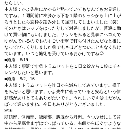
たらしい。
本人談：かよ先生にかかると黙っていてもなんでもお見通し
ですね。１週間前に左膝から下を１階のサッシから上に上が
ろうとしたら窓枠を踏み外して強打してしまいました（笑）
そのときはシップをはったりして対処しましたが、普通に動
けて買い物にもいけました。サッシをみると見事にヘコんで
ゆがんでいるのでものすごい衝撃で打ち付けたんだなと後に
なってびっくりしました😲でもさほどきついこともなく歩け
ています。いつも施術を受けているおかげですね😊
■癒庵 8/19
本人談：順調です😊トラムセットを１日２錠から１錠にチャ
レンジしたいと思います。
■癒庵 9/2、16
本人談：トラムセットを昨日から減らしてみています。様子
をみたいと思います。かよ先生に会っていると安心という信
頼感がありとてもありがたいです。うれしいです😊まだがん
ばって通いますね。今日もありがとうございました。
9/16
頭頂部、側頭部、後頭部、胸腺から丹田。うつぶせにして背
中から尾底骨まずはでっぱっている。右側からほぐすような