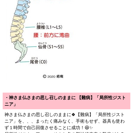
・神さま仏さまの思し召しのままに 【難病】「局所性ジスト
ニア」
神さま仏さまの思し召しのままに🍀【難病】「局所性ジスト
ニア」を、、、まったく痛みなく、手術もせず、器具も使わ
ず１時間で自己回復させることに成功！😆✨