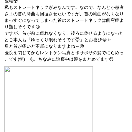
登場😳
私もストレートネックぎみなんです。なので、なんとか患者
さまの首の湾曲も回復させたいですが、首の湾曲がなくなり
まっすぐになってしまった首のストレートネックは側弯症よ
り難しそうです😞
ですが、首が前に倒れなくなり、後ろに倒せるようになった
とご本人も「ゆっくり眠れそうです😇」とお喜び😂✨
肩と首が痛いと不眠になりますよね～😥
医院を閉じてからレントゲン写真とボサボサの髪でにらめっ
こです(笑) あ、ちなみに診察中は髪をまとめてます😏