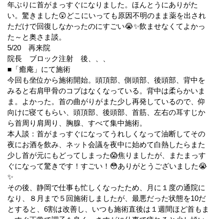
年ぶりに首がまっすぐになりました。ほんとうにありがた
い。驚きました😲どこにいっても原因不明のまま薬を出され
ただけで回復しなかったのにすごい😭✨飲ませなくてよかっ
た～と奥さま談。
5/20 再来院
院長 ブロック注射 後、、、
■「癒庵」にて施術
今回も坐位から施術開始。頭頂部、側頭部、後頭部、背中を
みると右肩甲骨のコブはなくなっている。背中は柔らかいま
ま。よかった。首の曲がりがまた少し再発しているので、仰
向けに寝てもらい、頭頂部、後頭部、首筋、左右の耳すじか
ら首周り肩周り、胸腺、すべて集中施術。
本人談：首がまっすぐになってうれしくなって油断してその
夜にお酒を飲み、ネット会議を夜中に始めて白熱したらまた
少し首が元にもどってしまった😱焦りましたが、またまっす
ぐになって驚きです！すごい！😳ありがとうございました😭
✨
その後、静岡で仕事も忙しくなったため、月に１度の通院に
なり、８月まで５回施術しましたが、最悪だった状態を10だ
とすると、6割は改善し、いつも施術直後は１週間ほど首もま