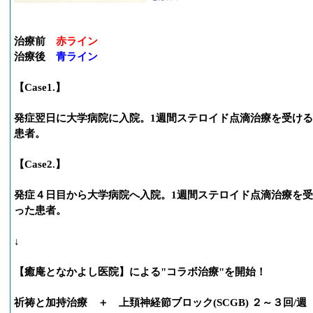
治療前
赤ライン
治療後
青ライン
【Case1.】
発症翌日に大学病院に入院。1週間ステロイド点滴治療を受け
患者。
【Case2.】
発症４日目から大学病院へ入院。1週間ステロイド点滴治療を
った患者。
↓
【癒庵となかよし医院】による"コラボ治療"を開始！
祈祷と加持治療 ＋ 上頚神経節ブロック(SCGB) ２～３回/