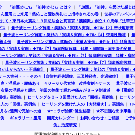
介
｜
「加護(かご)」「加持(かじ)」とは？
｜
「加護」「加持」を受けた感じ
さん癒庵にご来庵！慈佑こと荒牧御礼にご招待されるの巻
｜
世界のアルペン
堂にて：東日本大震災１３回忌法会と真言宗「護國派」創立１０周年『法華三
プス
｜
量子波ヒーリング施術：笑顔の「実績＆実例」🍀File【2】帯状疱疹痛
｜
量子波ヒーリング施術：笑顔の「実績＆実例」🍀File【4】突発性難聴
｜
改善４例
｜
量子波ヒーリング施術：笑顔の「実績＆実例」🍀File【6】頚肩腕
の「実績＆実例」🍀File【7】頚肩腕症候群 頚椎・肩関節・肩甲骨の変形 
ーリング施術：笑顔の「実績＆実例」🍀File【7】頚肩腕症候群 頚椎・肩関
｜
量子波ヒーリング施術：笑顔の「実績＆実例」🍀File【7】頚肩腕症候群
肩が上がらない・不眠症】
｜
量子波ヒーリング施術：笑顔の「実績＆実例」🍀
４ケース実例・・・その４【自律神経失調症、三叉神経痛、光過敏症】
｜
量子
 巻き肩・浮腫み・腰痛あり ４０～６０代女性 改善実例４ケース
｜
量子波ヒー
根と右足の浮腫みと腫れ 初回の施術で腫れや痛みが８～９割激減
｜
◆【難病
回復」実例集
｜
ヒーリングを２～３回受けた人の「回復」実例集
｜
ヒーリン
た人の「回復」実例集
｜
ヒーリングを受けた人の【★開運★】」実話集
｜
1
月を2週間で完治への道
｜
★“コラボ治療”誕生秘話
｜
★不思議な出来事集
実例
｜
ギャラリー・癒庵
｜
開庵カレンダー
｜
お問い合わせ・ご相談
｜
ご予
例」治療研究
｜
開運加持治療＆カウンセリングルーム