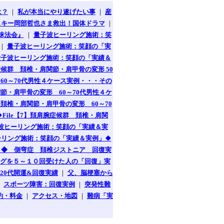
は？
｜
私が本当にやり遂げたい事
｜
産
スキー岡部哲也さま救出！国体ドラマ
｜
昧法会』
｜
量子波ヒーリング施術：笑
｜
量子波ヒーリング施術：笑顔の「実
量子波ヒーリング施術：笑顔の「実績＆
症候群 頚椎・肩関節・肩甲骨の変形 50
60～70代男性４ケース実例・・・その
節・肩甲骨の変形 60～70代男性４ケ
 頚椎・肩関節・肩甲骨の変形 60～70
File【7】頚肩腕症候群 頚椎・肩関
波ヒーリング施術：笑顔の「実績＆実
リング施術：笑顔の「実績＆実例」🍀
】◆ 側弯症 頚椎ジストニア 回復実
グを５～１０回受けた人の「回復」実
0-20代開運&回復実績
｜
父、脳梗塞から
｜
スポーツ障害：回復実例
｜
突発性難
約・料金
｜
アクセス・地図
｜
難病「実