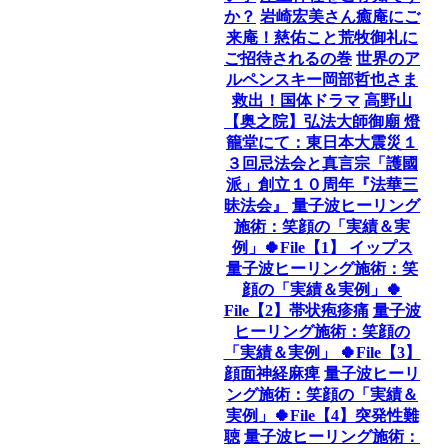
か？
岩崎宏美さん癒庵にご
来庵！慈佑こと荒牧御礼に
ご招待されるの巻
世界のア
ルペンスキー岡部哲也さま
救出！国体ドラマ
高野山
【奥之院】弘法大師御廟 燈
籠堂にて：東日本大震災１
３回忌法会と真言宗「護國
派」創立１０周年『法華三
昧法会』
量子波ヒーリング
施術：笑顔の「実績＆実
例」🍀File【1】 イップス
量子波ヒーリング施術：笑
顔の「実績＆実例」🍀
File【2】帯状疱疹痛
量子波
ヒーリング施術：笑顔の
「実績＆実例」 🍀File【3】
顔面神経麻痺
量子波ヒーリ
ング施術：笑顔の「実績＆
実例」🍀File【4】突発性難
聴
量子波ヒーリング施術：