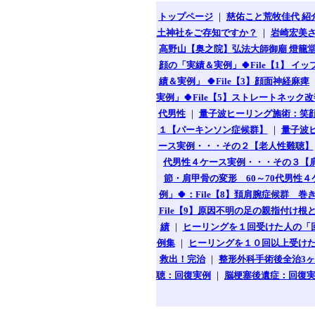
トップページ
｜
慈佑こと荒牧佳代 紹
土神社をご存知ですか？
｜
岩崎宏美
高野山【奥之院】弘法大師御廟 燈籠
顔の「実績＆実例」🍀File【1】 イッ
績＆実例」 🍀File【3】顔面神経麻痺
実例」🍀File【5】ストレートネック
代男性
｜
量子波ヒーリング施術：笑顔
１【パーキンソン症候群】
｜
量子波ヒ
ース実例・・・その２【老人性難聴】
代男性４ケース実例・・・その３【
節・肩甲骨の変形 60～70代男性
例」🍀：File【8】頚肩腕症候群
File【9】原因不明の足の親指付け
績
｜
ヒーリングを１回受けた人の「
例集
｜
ヒーリングを１０回以上受け
救出！完治
｜
整形外科手術後全治3ヶ
聴：回復実例
｜
脳梗塞後遺症：回復