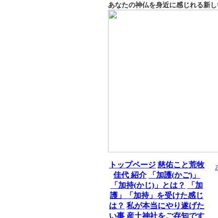
あなたの神仏を身近に感じれる新し
トップページ
慈佑こと荒牧
佳代 紹介
「加護(かご)」
「加持(かじ)」とは？
「加
護」「加持」を受けた感じ
は？
私が本当にやり遂げた
い事
産土神社をご存知です