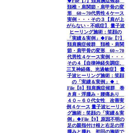
🍀File【7】頚肩腕症候群
頚椎・肩関節・肩甲骨の変
形 60～70代男性４ケース
実例・・・その３【肩が上
がらない・不眠症】
量子波
ヒーリング施術：笑顔の
「実績＆実例」🍀File【7】
頚肩腕症候群 頚椎・肩関
節・肩甲骨の変形 60～70
代男性４ケース実例・・・
その４【自律神経失調症、
三叉神経痛、光過敏症】
量
子波ヒーリング施術：笑顔
の「実績＆実例」🍀：
File【8】頚肩腕症候群 巻
き肩・浮腫み・腰痛あり
４０～６０代女性 改善実
例４ケース
量子波ヒーリン
グ施術：笑顔の「実績＆実
例」🍀File【9】原因不明の
足の親指付け根と右足の浮
腫みと腫れ 初回の施術で