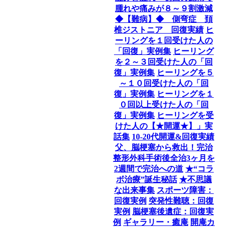
腫れや痛みが８～９割激減
◆【難病】◆ 側弯症 頚
椎ジストニア 回復実績
ヒ
ーリングを１回受けた人の
「回復」実例集
ヒーリング
を２～３回受けた人の「回
復」実例集
ヒーリングを５
～１０回受けた人の「回
復」実例集
ヒーリングを１
０回以上受けた人の「回
復」実例集
ヒーリングを受
けた人の【★開運★】」実
話集
10-20代開運&回復実績
父、脳梗塞から救出！完治
整形外科手術後全治3ヶ月を
2週間で完治への道
★“コラ
ボ治療”誕生秘話
★不思議
な出来事集
スポーツ障害：
回復実例
突発性難聴：回復
実例
脳梗塞後遺症：回復実
例
ギャラリー・癒庵
開庵カ