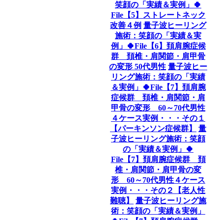
笑顔の「実績＆実例」🍀
File【5】ストレートネック
改善４例
量子波ヒーリング
施術：笑顔の「実績＆実
例」🍀File【6】頚肩腕症候
群 頚椎・肩関節・肩甲骨
の変形 50代男性
量子波ヒー
リング施術：笑顔の「実績
＆実例」🍀File【7】頚肩腕
症候群 頚椎・肩関節・肩
甲骨の変形 60～70代男性
４ケース実例・・・その１
【パーキンソン症候群】
量
子波ヒーリング施術：笑顔
の「実績＆実例」🍀
File【7】頚肩腕症候群 頚
椎・肩関節・肩甲骨の変
形 60～70代男性４ケース
実例・・・その２【老人性
難聴】
量子波ヒーリング施
術：笑顔の「実績＆実例」