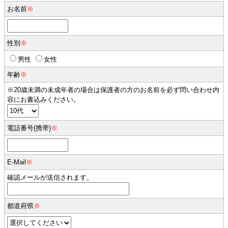
お名前
※
性別
※
男性
女性
年齢
※
※20歳未満の未成年者の場合は保護者の方のお名前を必ず問い合わせ内
容にお書込みください。
電話番号(携帯)
※
E-Mail
※
確認メールが送信されます。
都道府県
※