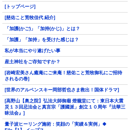
[トップページ]
[慈佑こと荒牧佳代 紹介]
「加護(かご)」「加持(かじ)」とは？
「加護」「加持」を受けた感じは？
私が本当にやり遂げたい事
産土神社をご存知ですか？
[岩崎宏美さん癒庵にご来庵！慈佑こと荒牧御礼にご招待
されるの巻]
[世界のアルペンスキー岡部哲也さま救出！国体ドラマ]
[高野山【奥之院】弘法大師御廟 燈籠堂にて：東日本大震
災１３回忌法会と真言宗「護國派」創立１０周年『法華三
昧法会』]
量子波ヒーリング施術：笑顔の「実績＆実例」🍀