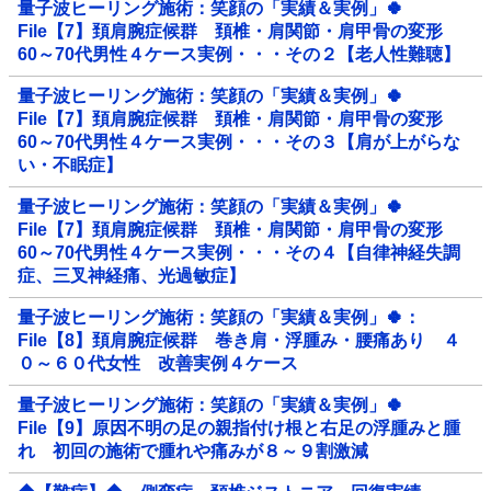
量子波ヒーリング施術：笑顔の「実績＆実例」🍀
File【7】頚肩腕症候群 頚椎・肩関節・肩甲骨の変形
60～70代男性４ケース実例・・・その２【老人性難聴】
量子波ヒーリング施術：笑顔の「実績＆実例」🍀
File【7】頚肩腕症候群 頚椎・肩関節・肩甲骨の変形
60～70代男性４ケース実例・・・その３【肩が上がらな
い・不眠症】
量子波ヒーリング施術：笑顔の「実績＆実例」🍀
File【7】頚肩腕症候群 頚椎・肩関節・肩甲骨の変形
60～70代男性４ケース実例・・・その４【自律神経失調
症、三叉神経痛、光過敏症】
量子波ヒーリング施術：笑顔の「実績＆実例」🍀：
File【8】頚肩腕症候群 巻き肩・浮腫み・腰痛あり ４
０～６０代女性 改善実例４ケース
量子波ヒーリング施術：笑顔の「実績＆実例」🍀
File【9】原因不明の足の親指付け根と右足の浮腫みと腫
れ 初回の施術で腫れや痛みが８～９割激減