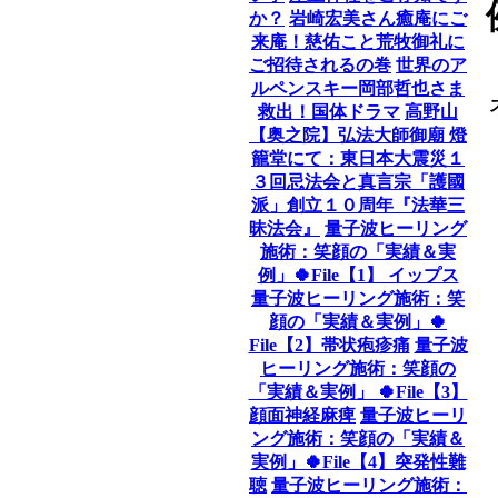
か？
岩崎宏美さん癒庵にご
来庵！慈佑こと荒牧御礼に
ご招待されるの巻
世界のア
ルペンスキー岡部哲也さま
救出！国体ドラマ
高野山
【奥之院】弘法大師御廟 燈
籠堂にて：東日本大震災１
３回忌法会と真言宗「護國
派」創立１０周年『法華三
昧法会』
量子波ヒーリング
施術：笑顔の「実績＆実
例」🍀File【1】 イップス
量子波ヒーリング施術：笑
顔の「実績＆実例」🍀
File【2】帯状疱疹痛
量子波
ヒーリング施術：笑顔の
「実績＆実例」 🍀File【3】
顔面神経麻痺
量子波ヒーリ
ング施術：笑顔の「実績＆
実例」🍀File【4】突発性難
聴
量子波ヒーリング施術：