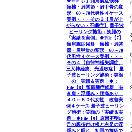
🍀File【7】頚肩腕症候群
頚椎・肩関節・肩甲骨の変
形 60～70代男性４ケース
実例・・・その３【肩が上
がらない・不眠症】
量子波
ヒーリング施術：笑顔の
「実績＆実例」🍀File【7】
頚肩腕症候群 頚椎・肩関
節・肩甲骨の変形 60～70
代男性４ケース実例・・・
その４【自律神経失調症、
三叉神経痛、光過敏症】
量
子波ヒーリング施術：笑顔
の「実績＆実例」🍀：
File【8】頚肩腕症候群 巻
き肩・浮腫み・腰痛あり
４０～６０代女性 改善実
例４ケース
量子波ヒーリン
グ施術：笑顔の「実績＆実
例」🍀File【9】原因不明の
足の親指付け根と右足の浮
腫みと腫れ 初回の施術で