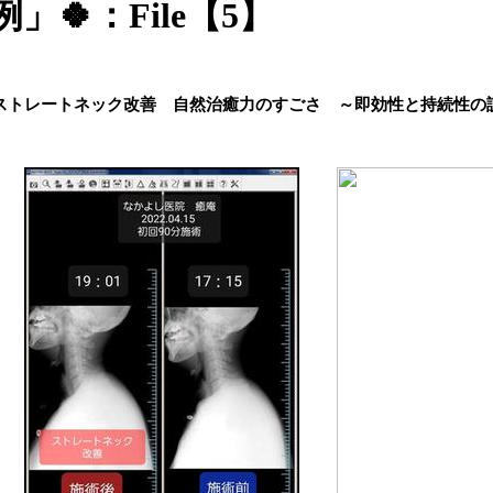
例」🍀：File【5】
ストレートネック改善 自然治癒力のすごさ ～即効性と持続性の