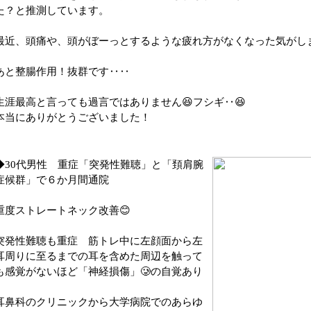
た？と推測しています。
最近、頭痛や、頭がぼーっとするような疲れ方がなくなった気がし
あと整腸作用！抜群です‥‥
生涯最高と言っても過言ではありません😆フシギ‥😆
本当にありがとうございました！
◆30代男性 重症「突発性難聴」と「頚肩腕
症候群」で６か月間通院
重度ストレートネック改善😊
突発性難聴も重症 筋トレ中に左顔面から左
耳周りに至るまでの耳を含めた周辺を触って
も感覚がないほど「神経損傷」🥲の自覚あり
耳鼻科のクリニックから大学病院でのあらゆ