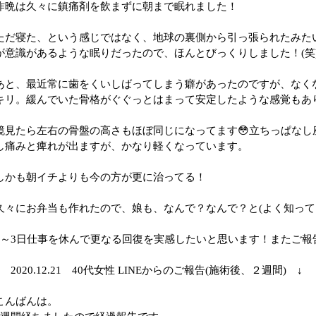
昨晩は久々に鎮痛剤を飲まずに朝まで眠れました！
ただ寝た、という感じではなく、地球の裏側から引っ張られたみた
が意識があるような眠りだったので、ほんとびっくりしました！(笑
あと、最近常に歯をくいしばってしまう癖があったのですが、なく
キリ。緩んでいた骨格がぐぐっとはまって安定したような感覚もあ
鏡見たら左右の骨盤の高さもほぼ同じになってます😳立ちっぱなし
し痛みと痺れが出ますが、かなり軽くなっています。
しかも朝イチよりも今の方が更に治ってる！
久々にお弁当も作れたので、娘も、なんで？なんで？と(よく知ってる
2～3日仕事を休んで更なる回復を実感したいと思います！またご報
↓ 2020.12.21 40代女性 LINEからのご報告(施術後、２週間) ↓
こんばんは。