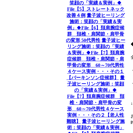
笑顔の「実績＆実例」🍀
File【5】ストレートネック
改善４例
量子波ヒーリング
施術：笑顔の「実績＆実
例」🍀File【6】頚肩腕症候
群 頚椎・肩関節・肩甲骨
の変形 50代男性
量子波ヒー
リング施術：笑顔の「実績
＆実例」🍀File【7】頚肩腕
症候群 頚椎・肩関節・肩
甲骨の変形 60～70代男性
４ケース実例・・・その１
【パーキンソン症候群】
量
子波ヒーリング施術：笑顔
の「実績＆実例」🍀
File【7】頚肩腕症候群 頚
椎・肩関節・肩甲骨の変
形 60～70代男性４ケース
実例・・・その２【老人性
難聴】
量子波ヒーリング施
術：笑顔の「実績＆実例」