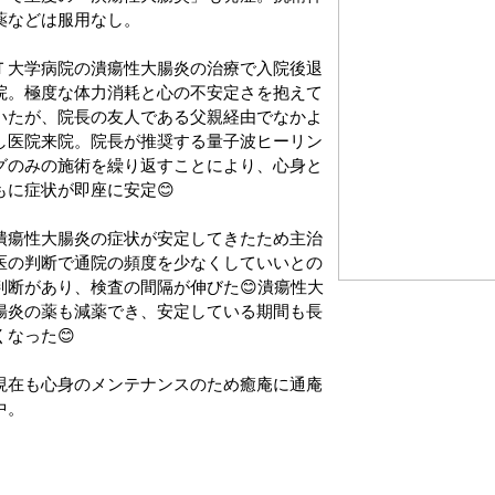
薬などは服用なし。
Ｔ大学病院の潰瘍性大腸炎の治療で入院後退
院。極度な体力消耗と心の不安定さを抱えて
いたが、院長の友人である父親経由でなかよ
し医院来院。院長が推奨する量子波ヒーリン
グのみの施術を繰り返すことにより、心身と
もに症状が即座に安定😊
潰瘍性大腸炎の症状が安定してきたため主治
医の判断で通院の頻度を少なくしていいとの
判断があり、検査の間隔が伸びた😊潰瘍性大
腸炎の薬も減薬でき、安定している期間も長
くなった😊
現在も心身のメンテナンスのため癒庵に通庵
中。