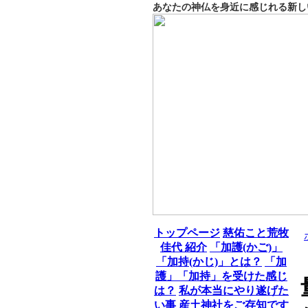
あなたの神仏を身近に感じれる新し
トップページ
慈佑こと荒牧
佳代 紹介
「加護(かご)」
「加持(かじ)」とは？
「加
護」「加持」を受けた感じ
は？
私が本当にやり遂げた
い事
産土神社をご存知です