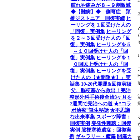
腫れや痛みが８～９割激減
◆【難病】◆ 側弯症 頚
椎ジストニア 回復実績
ヒ
ーリングを１回受けた人の
「回復」実例集
ヒーリング
を２～３回受けた人の「回
復」実例集
ヒーリングを５
～１０回受けた人の「回
復」実例集
ヒーリングを１
０回以上受けた人の「回
復」実例集
ヒーリングを受
けた人の【★開運★】」実
話集
10-20代開運&回復実績
父、脳梗塞から救出！完治
整形外科手術後全治3ヶ月を
2週間で完治への道
★“コラ
ボ治療”誕生秘話
★不思議
な出来事集
スポーツ障害：
回復実例
突発性難聴：回復
実例
脳梗塞後遺症：回復実
例
ギャラリー・癒庵
開庵カ