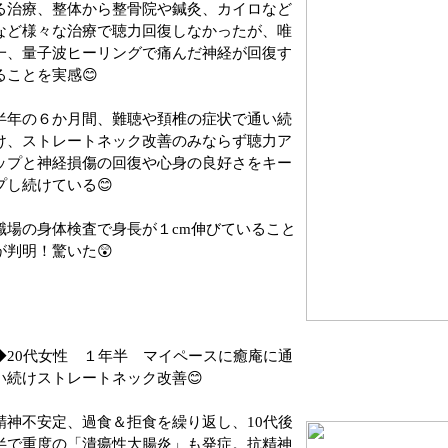
る治療、整体から整骨院や鍼灸、カイロなど
など様々な治療で聴力回復しなかったが、唯
一、量子波ヒーリングで痛んだ神経が回復す
ることを実感😊
半年の６か月間、難聴や頚椎の症状で通い続
け、ストレートネック改善のみならず聴力ア
ップと神経損傷の回復や心身の良好さをキー
プし続けている😊
職場の身体検査で身長が１cm伸びていること
が判明！驚いた😲
◆20代女性 １年半 マイペースに癒庵に通
い続けストレートネック改善😊
精神不安定、過食＆拒食を繰り返し、10代後
半で重度の「潰瘍性大腸炎」も発症。抗精神