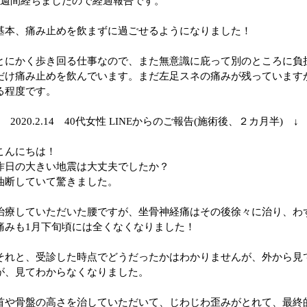
2週間経ちましたので経過報告です。
基本、痛み止めを飲まずに過ごせるようになりました！
とにかく歩き回る仕事なので、また無意識に庇って別のところに負
だけ痛み止めを飲んでいます。まだ左足スネの痛みが残っています
る程度です。
↓ 2020.2.14 40代女性 LINEからのご報告(施術後、２カ月半) ↓
こんにちは！
昨日の大きい地震は大丈夫でしたか？
油断していて驚きました。
治療していただいた腰ですが、坐骨神経痛はその後徐々に治り、わ
痛みも1月下旬頃には全くなくなりました！
それと、受診した時点でどうだったかはわかりませんが、外から見
が、見てわからなくなりました。
首や骨盤の高さを治していただいて、じわじわ歪みがとれて、最終